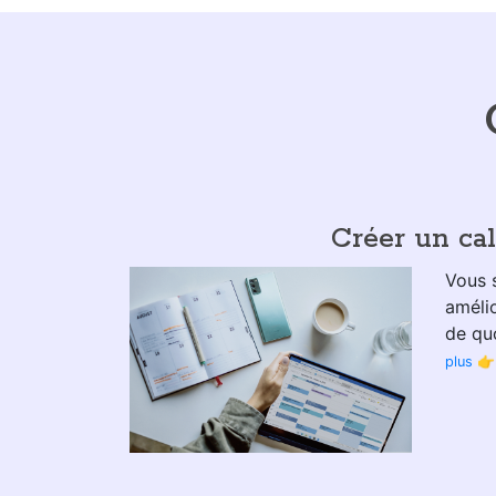
Créer un cal
Vous 
améli
de quo
plus 👉