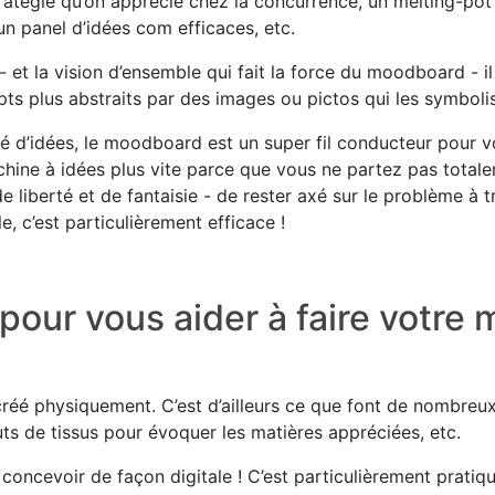
tratégie qu’on apprécie chez la concurrence, un melting-pot 
un panel d’idées com efficaces, etc.
- et la vision d’ensemble qui fait la force du moodboard - il 
epts plus abstraits par des images ou pictos qui les symboli
é d’idées, le moodboard est un super fil conducteur pour v
achine à idées plus vite parce que vous ne partez pas totale
de liberté et de fantaisie - de rester axé sur le problème à t
e, c’est particulièrement efficace !
 pour vous aider à faire votr
éé physiquement. C’est d’ailleurs ce que font de nombreux 
ts de tissus pour évoquer les matières appréciées, etc.
concevoir de façon digitale ! C’est particulièrement pratiqu