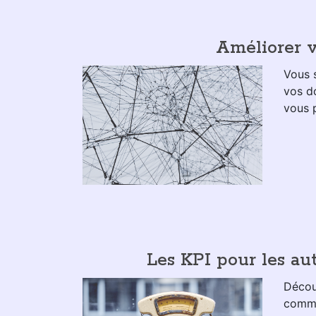
Améliorer v
Vous s
vos d
vous p
Les KPI pour les au
Décou
commer