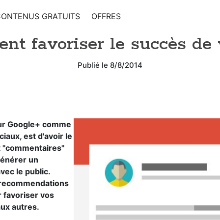
CONTENUS GRATUITS
OFFRES
nt favoriser le succès de 
Publié le 8/8/2014
 sur Google+ comme
iaux, est d'avoir le
et "commentaires"
 générer un
ec le public.
es recommendations
 favoriser vos
aux autres.