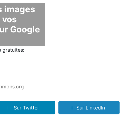
s images
 vos
sur Google
s gratuites:
mmons.org
Sur Twitter
Sur LinkedIn