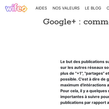
AIDES
NOS VALEURS
LE BLOG
Google+ : comme
Le but des publications
sur les autres réseaux soc
plus de "+1", "partages" 
possible. C'est à dire de
maximum d'intéractions av
Pour cela, il y a quelqu
importantes à suivre pour
publications par rapport 