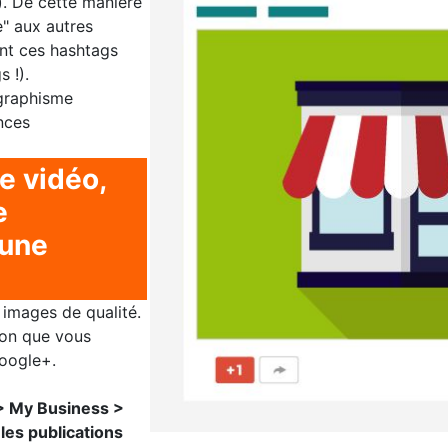
). De cette manière
e" aux autres
ent ces hashtags
 !).
graphisme
nces
e vidéo,
e
 une
 images de qualité.
ion que vous
oogle+.
> My Business >
 les publications