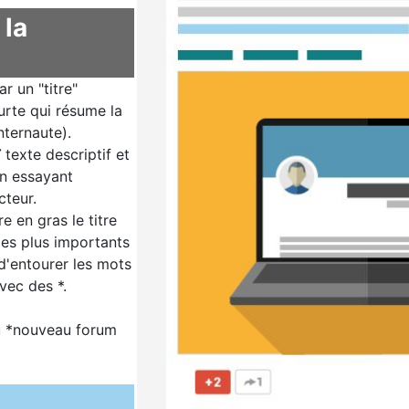
 la
 un "titre"
urte qui résume la
nternaute).
T
texte descriptif et
en essayant
cteur.
e en gras le titre
les plus importants
t d'entourer les mots
vec des *.
u *nouveau forum