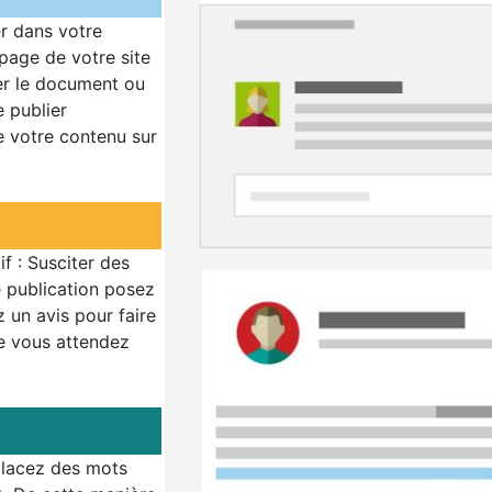
er dans votre
 page de votre site
ver le document ou
e publier
de votre contenu sur
f : Susciter des
re publication posez
un avis pour faire
e vous attendez
 placez des mots