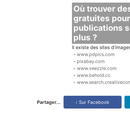
Où trouver de
gratuites pour
publications 
plus ?
Il existe des sites d'image
-
www.pdpics.com
-
pixabay.com
-
www.veezzle.com
-
www.behold.cc
-
www.search.creativeco
Partager...
Sur Facebook