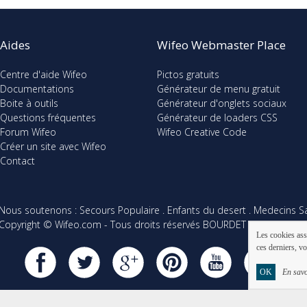
Aides
Wifeo Webmaster Place
Centre d'aide Wifeo
Pictos gratuits
Documentations
Générateur de menu gratuit
Boite à outils
Générateur d'onglets sociaux
Questions fréquentes
Générateur de loaders CSS
Forum Wifeo
Wifeo Creative Code
Créer un site avec Wifeo
Contact
Nous soutenons :
Secours Populaire
.
Enfants du desert
.
Medecins Sa
Copyright © Wifeo.com - Tous droits réservés BOURDET SARL R.C.S.
Les cookies ass
ces derniers, vo
OK
En savo