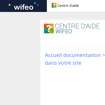
Centre d'aide
Forum
Boite à outils
Documentations
Lexiques
Blog
Accueil documentation
dans votre site