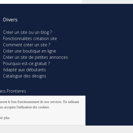
Divers
Créer un site ou un blog ?
Fonctionnalités création site
Comment créer un site ?
Créer une boutique en ligne
Créer un site de petites annonces
Pourquoi est-ce gratuit ?
Adapté aux débutants
Catalogue des designs
ns Frontieres
503777286 VERSAILLES
urent le bon fonctionnement de nos services. En utilisant
us acceptez l'utilisation des cookies.
ir plus