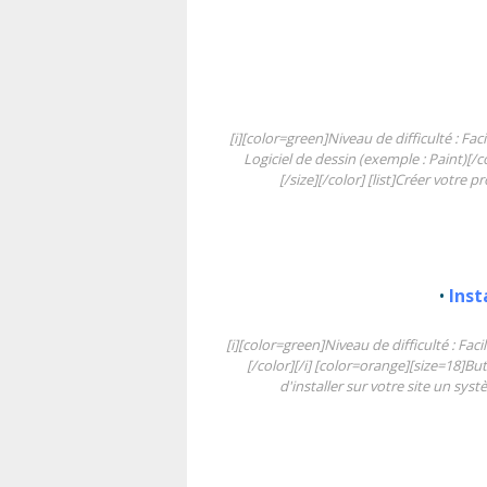
[i][color=green]Niveau de difficulté : Fac
Logiciel de dessin (exemple : Paint)[/c
[/size][/color] [list]Créer votre 
•
Inst
[i][color=green]Niveau de difficulté : Fac
[/color][/i] [color=orange][size=18]But
d'installer sur votre site un sy