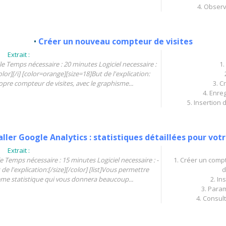
4. Observ
•
Créer un nouveau compteur de visites
Extrait :
ile Temps nécessaire : 20 minutes Logiciel necessaire :
1.
olor][/i] [color=orange][size=18]But de l'explication:
propre compteur de visites, avec le graphisme...
3. C
4. Enre
5. Insertion
aller Google Analytics : statistiques détaillées pour votr
Extrait :
ile Temps nécessaire : 15 minutes Logiciel necessaire : -
1. Créer un comp
 de l'explication:[/size][/color] [list]Vous permettre
d
stème statistique qui vous donnera beaucoup...
2. In
3. Param
4. Consult