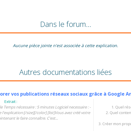
Dans le forum...
Aucune pièce jointe n'est associée à cette explication.
Autres documentations liées
orer vos publications réseaux sociaux grâce à Google An
Extrait :
ile Temps nécessaire : 5 minutes Logiciel necessaire : -
1. Quel rés
 l'explication:[/size][/color] [list]Vous avez créé votre
2. Quel conten
ntenant le faire connaître. C'est...
3. Créer mon propr