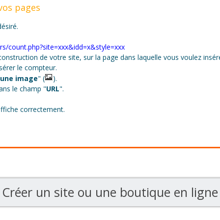
 vos pages
ésiré.
s/count.php?site=xxx&idd=x&style=xxx
onstruction de votre site, sur la page dans laquelle vous voulez insé
nsérer le compteur.
 une image
" (
).
dans le champ "
URL
".
affiche correctement.
Créer un site ou une boutique en ligne