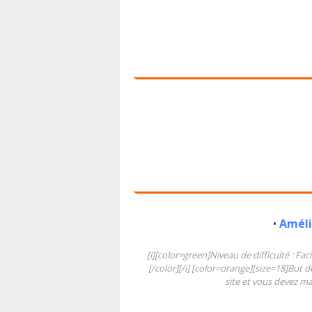
•
Améli
[i][color=green]Niveau de difficulté : Fac
[/color][/i] [color=orange][size=18]But de
site et vous devez mai