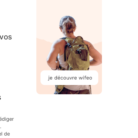
 vos
s
édiger
.
el de