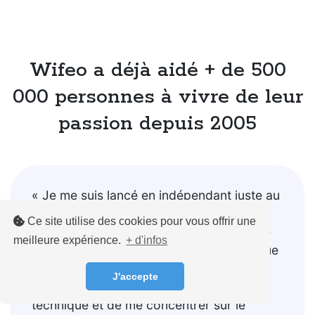
Wifeo a déjà aidé + de 500
000 personnes à vivre de leur
passion depuis 2005
« Je me suis lancé en indépendant juste au
moment du covid... Mauvais timing ! Je
Ce site utilise des cookies pour vous offrir une
suis donc naturellement allé vers la vente
meilleure expérience.
+ d'infos
de formations en ligne, et on peut dire que
j'ai bien fait ! Wifeo m'a permis de ne pas
J'accepte
me poser trop de questions sur la partie
technique et de me concentrer sur le