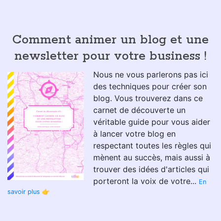
Recevrez
gratuitement
votre carnet de
découverte format PDF "
Comment monter son
storytelling pas à pas
" quelques secondes après
avoir rempli ce formulaire !
Votre adresse email :
J'accepte de recevoir de la part de Wifeo des emails
relatifs à "Comment monter son storytelling pas à pas".
Recevoir mon PDF
Comment animer un blog et une