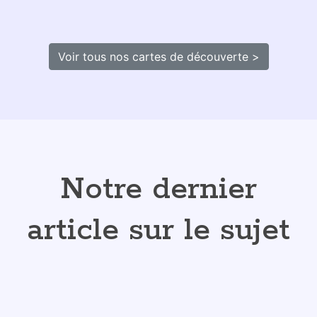
newsletter pour votre business !
Nous ne vous parlerons pas ici
des techniques pour créer son
blog. Vous trouverez dans ce
carnet de découverte un
véritable guide pour vous aider
à lancer votre blog en
respectant toutes les règles qui
mènent au succès, mais aussi à
trouver des idées d'articles qui
porteront la voix de votre...
En
savoir plus 👉
Recevrez
gratuitement
votre carnet de
découverte format PDF "
Comment animer un
blog et une newsletter pour votre business !
"
quelques secondes après avoir rempli ce
formulaire !