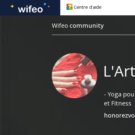
Centre d'aide
Forum
Wifeo
community
Boite à outils
Documentations
Lexiques
L'Ar
Blog
- Yoga pou
et Fitness
honorezvo