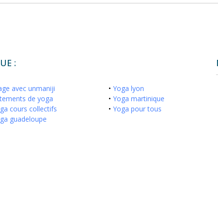
UE :
age avec unmaniji
•
Yoga lyon
tements de yoga
•
Yoga martinique
ga cours collectifs
•
Yoga pour tous
ga guadeloupe