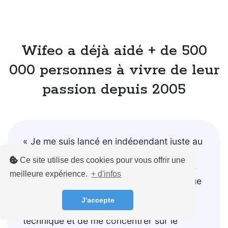
Wifeo a déjà aidé + de 500
000 personnes à vivre de leur
passion depuis 2005
« Je me suis lancé en indépendant juste au
moment du covid... Mauvais timing ! Je
Ce site utilise des cookies pour vous offrir une
suis donc naturellement allé vers la vente
meilleure expérience.
+ d'infos
de formations en ligne, et on peut dire que
j'ai bien fait ! Wifeo m'a permis de ne pas
J'accepte
me poser trop de questions sur la partie
technique et de me concentrer sur le