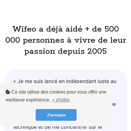
Wifeo a déjà aidé + de 500
000 personnes à vivre de leur
passion depuis 2005
« Je me suis lancé en indépendant juste au
moment du covid... Mauvais timing ! Je
Ce site utilise des cookies pour vous offrir une
suis donc naturellement allé vers la vente
meilleure expérience.
+ d'infos
de formations en ligne, et on peut dire que
j'ai bien fait ! Wifeo m'a permis de ne pas
J'accepte
me poser trop de questions sur la partie
technique et de me concentrer sur le