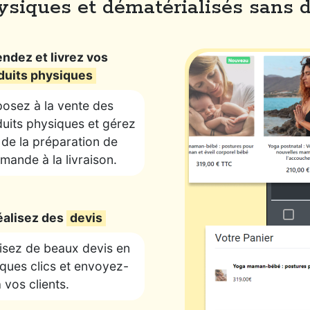
siques et dématérialisés sans di
endez et livrez vos
duits physiques
osez à la vente des
uits physiques et gérez
 de la préparation de
ande à la livraison.
éalisez des
devis
isez de beaux devis en
ques clics et envoyez-
à vos clients.