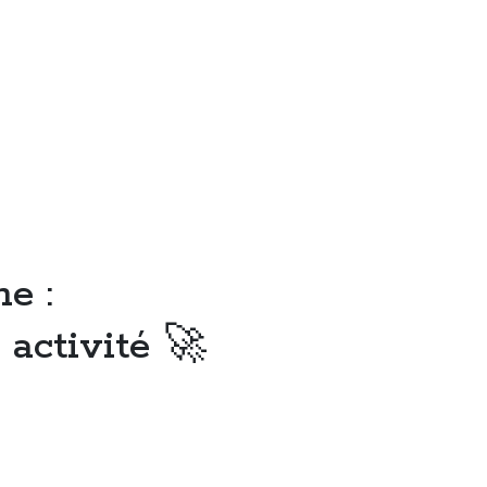
e :
 activité 🚀