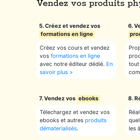
Vendez vos produits phy
5. Créez et vendez vos
6. V
formations en ligne
pro
Créez vos cours et vendez
Prop
vos
formations en ligne
prod
avec notre éditeur dédié.
En
tout
savoir plus >
comm
7. Vendez vos
ebooks
8. R
Télechargez et vendez vos
Réal
ebooks et autres
produits
quel
dématerialisés
.
les 