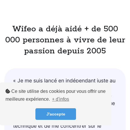
Wifeo a déjà aidé + de 500
000 personnes à vivre de leur
passion depuis 2005
« Je me suis lancé en indépendant juste au
moment du covid... Mauvais timing ! Je
Ce site utilise des cookies pour vous offrir une
suis donc naturellement allé vers la vente
meilleure expérience.
+ d'infos
de formations en ligne, et on peut dire que
j'ai bien fait ! Wifeo m'a permis de ne pas
J'accepte
me poser trop de questions sur la partie
technique et de me concentrer sur le