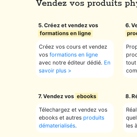
Vendez vos produits phy
5. Créez et vendez vos
6. V
formations en ligne
pro
Créez vos cours et vendez
Prop
vos
formations en ligne
prod
avec notre éditeur dédié.
En
tout
savoir plus >
comm
7. Vendez vos
ebooks
8. R
Télechargez et vendez vos
Réal
ebooks et autres
produits
quel
dématerialisés
.
les 