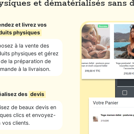
siques et dématérialisés sans di
endez et livrez vos
duits physiques
osez à la vente des
uits physiques et gérez
 de la préparation de
ande à la livraison.
éalisez des
devis
isez de beaux devis en
ques clics et envoyez-
à vos clients.