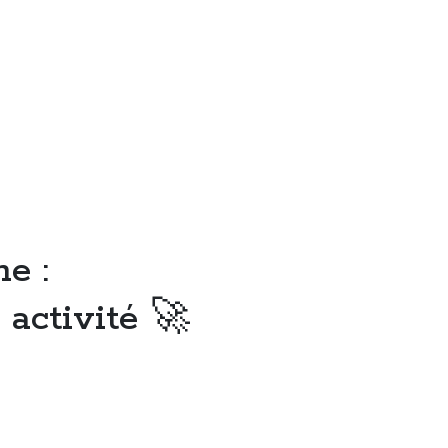
e :
 activité 🚀