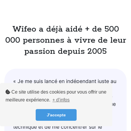
Wifeo a déjà aidé + de 500
000 personnes à vivre de leur
passion depuis 2005
« Je me suis lancé en indépendant juste au
moment du covid... Mauvais timing ! Je
Ce site utilise des cookies pour vous offrir une
suis donc naturellement allé vers la vente
meilleure expérience.
+ d'infos
de formations en ligne, et on peut dire que
j'ai bien fait ! Wifeo m'a permis de ne pas
J'accepte
me poser trop de questions sur la partie
technique et de me concentrer sur le