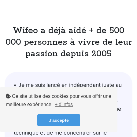
Wifeo a déjà aidé + de 500
000 personnes à vivre de leur
passion depuis 2005
« Je me suis lancé en indépendant juste au
moment du covid... Mauvais timing ! Je
Ce site utilise des cookies pour vous offrir une
suis donc naturellement allé vers la vente
meilleure expérience.
+ d'infos
de formations en ligne, et on peut dire que
j'ai bien fait ! Wifeo m'a permis de ne pas
J'accepte
me poser trop de questions sur la partie
technique et de me concentrer sur le