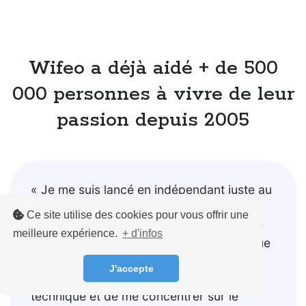
Wifeo a déjà aidé + de 500
000 personnes à vivre de leur
passion depuis 2005
« Je me suis lancé en indépendant juste au
moment du covid... Mauvais timing ! Je
Ce site utilise des cookies pour vous offrir une
suis donc naturellement allé vers la vente
meilleure expérience.
+ d'infos
de formations en ligne, et on peut dire que
j'ai bien fait ! Wifeo m'a permis de ne pas
J'accepte
me poser trop de questions sur la partie
technique et de me concentrer sur le