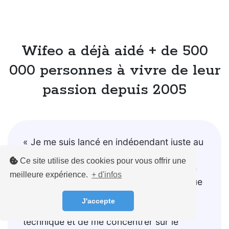
Wifeo a déjà aidé + de 500
000 personnes à vivre de leur
passion depuis 2005
« Je me suis lancé en indépendant juste au
moment du covid... Mauvais timing ! Je
Ce site utilise des cookies pour vous offrir une
suis donc naturellement allé vers la vente
meilleure expérience.
+ d'infos
de formations en ligne, et on peut dire que
j'ai bien fait ! Wifeo m'a permis de ne pas
J'accepte
me poser trop de questions sur la partie
technique et de me concentrer sur le